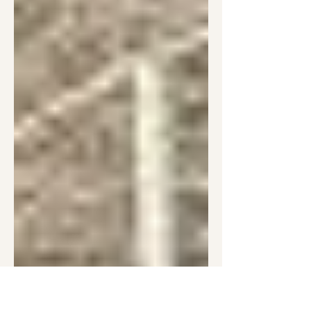
た！！お待たせしましたm(__)m 自動引
落により、 ★定期的に振り込む手間が
省けるようになります。 ★振り込み忘
れを防ぎ、継続してご支援いただきや
すくなります。 また、支援サイトの機
能により ★領収書の自動発行が可能に
なります。 ぜひご利用をご検討くださ
い！ （従来の銀行口座への寄付も引き
続きご利用いただけます） 寄付サイト
シンカブルに弊会ページを開設してい
ます 1)里親 自動引落登録方法 ※既に里
親の方も、初めて里親になる方も手順
は同じです。 「動物たち」ページを読
み、里子をお選びください。（里子は
何頭でもOK♪） ★選べない！という方
は、「どの牛でも、支援が必要な牛」
へ申し込んでいただくこともできま
す。