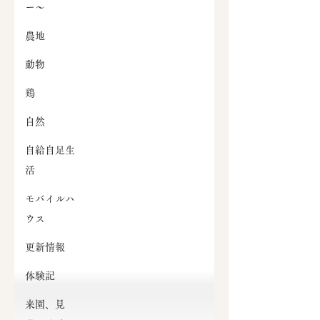
ー～
農地
動物
鶏
自然
自給自足生
活
モバイルハ
ウス
更新情報
体験記
来園、見