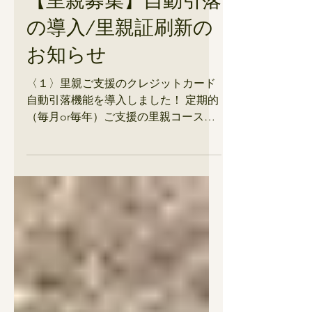
6月7日
支援募集
【里親募集】自動引落
の導入/里親証刷新の
お知らせ
〈１〉里親ご支援のクレジットカード
自動引落機能を導入しました！ 定期的
（毎月or毎年）ご支援の里親コース
で、これまでの銀行振込に加え新たに
クレジットカード自動引落ができるよ
うになりました！（寄付サイト
Syncableを利用します） これまで多く
の里親様から「忘れるから自動引落を
導入してほしい」とご意見いただいて
きました…ようやく！導入できまし