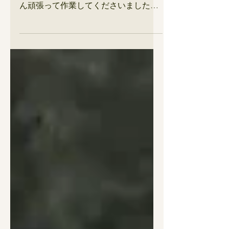
間たち～
天気に翻弄されて思うように草ロール
作りができない季節。 雨の中でも皆さ
ん頑張って作業してくださいました！
●6/4 飯塚さん ＠大熊 12時に大熊到
着、小雨のち曇り🌥️ うえこの水以外は
問題なし、うえこの水確保。電柵を中
心に見回り。倒木数カ所。台風後の割
に被害少ない。風向きが影響したか。
大熊エイトも元気。 ●6/5 飯塚さん
＠大熊 朝から小雨時々雨☂️ キーウィ
🥝1枚目の電柵外し、単管抜き、電柵巻
取り。15本くらい単管抜き、まだ1/3く
らいか。13:30早上がり。明日は第5の
外周刈ってから続きをやる予定。晴れ
ると良いな。 ●6/6 飯塚さん 曇り 午
前中は富岡第五の外周刈払い。１時間
で終わると思ってましたが、3時間半、