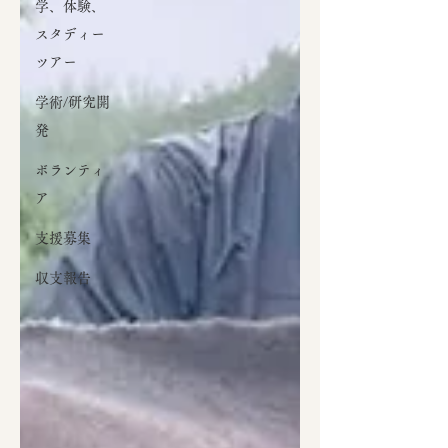
学、体験、
スタディー
ツアー
学術/研究開
発
ボランティ
ア
支援募集
収支報告