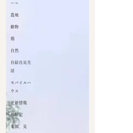
ー～
農地
動物
鶏
自然
自給自足生
活
モバイルハ
ウス
更新情報
体験記
来園、見