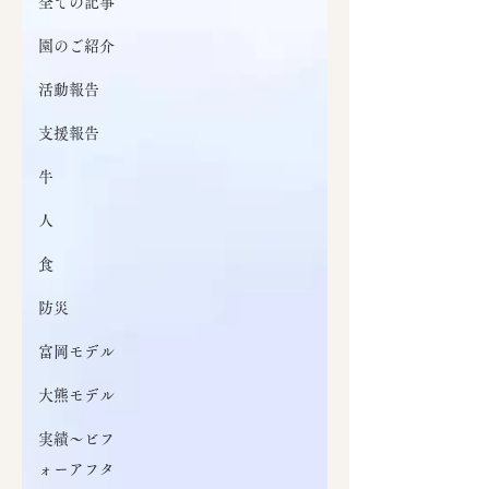
全ての記事
園のご紹介
活動報告
支援報告
牛
人
食
防災
富岡モデル
大熊モデル
実績～ビフ
ォーアフタ