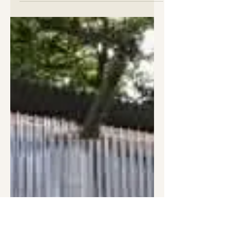
7月1日
活動報告
【活動報告】2026年5
月前編～野草ロール
作りの始まる季節～
5月の活動報告をまとめてみたところ、
ボランティアの皆さんがめちゃめちゃ
仕事されていたため大長編に。そのた
め前後編に分けてお送りします。 ボラ
ンティア活動完了フォームへの皆さん
の記載内容も使わせていただいていま
す。 富岡もーもーワールドの作業報告
によく「第一」とか「第六」とか出て
きて、？？となる方もいると思うので
すが、全て区画名です。1,2,5,6,7の5つ
の区画があり、セブンは5つを移動しな