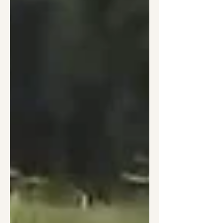
手に豆。 午後は1時から大熊。キーウ
ィ畑１枚目で、針金、電柵外し。 ●6/7
谷さん 高齢の上子は柔らかい草しか食
べられないので、補助食として発酵餌
TMRをあげています。 ●6/8 谷さん 子
牛たちのペースにはついていけないの
で別行動する上子。高齢食をねだっ
て、保管ボックスのところまでやって
きて催促してきました。...