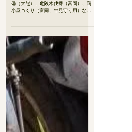
月後半～おいしい草
を求めて、セブンお
引越し（区画移動）
～
見守り小屋（第一）改良、電気牧柵整
備（大熊）、危険木伐採（富岡）、鶏
小屋づくり（富岡、牛見守り用）な
ど。