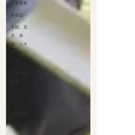
更新情報
体験記
来園、見
学、体
験、スタ
ディーツ
アー
学術/研究
開発
ボランテ
ィア
支援募集
収支報告