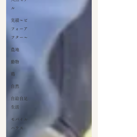
ル
実績～ビ
フォーア
フター～
農地
動物
鶏
自然
自給自足
生活
モバイル
ハウス