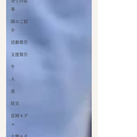
全ての記
事
園のご紹
介
活動報告
支援報告
牛
人
食
防災
富岡モデ
ル
大熊モデ