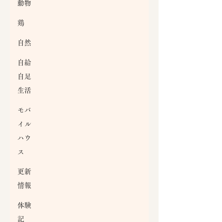
動物
鶏
自然
自給
自足
生活
モバ
イル
ハウ
ス
更新
情報
体験
記