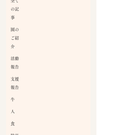
全て
の記
事
園の
ご紹
介
活動
報告
支援
報告
牛
人
食