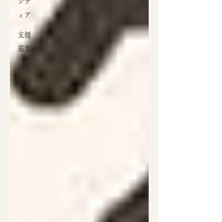
ンテ
ィア
支援
募集
収支
報告