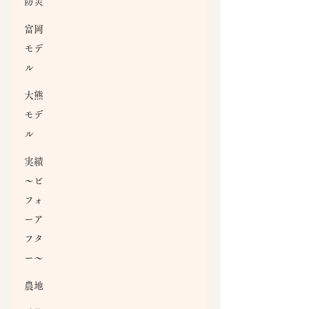
防災
富岡
モデ
ル
大熊
モデ
ル
実績
～ビ
フォ
ーア
フタ
ー～
農地