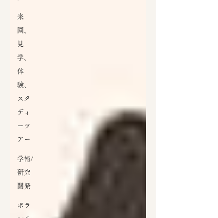
来
園、
見
学、
体
験、
スタ
ディ
ーツ
アー
学術/
研究
開発
ボラ