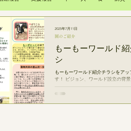
実績～ビフォーアフター～
農地
動物
2025年7月11日
園のご紹介
モバイルハウス
更新情報
体験記
もーもーワールド紹
シ
ィーツアー
学術/研究開発
ボランティア
支
もーもーワールド紹介チラシをアッ
す！ ビジョン、ワールド設立の背
のストーリー、動物たち紹介、もー
山教室の紹介、災害への備え、モバ
介などなど盛りだくさんの内容です♪
なチラシは画像下のリンクを押してP
ださい。） 〈高解像度版リンク〉
https://acrobat.adobe.com/id/urn:aa
d0d2-86cd-4e4f-947c-43138f440f0e