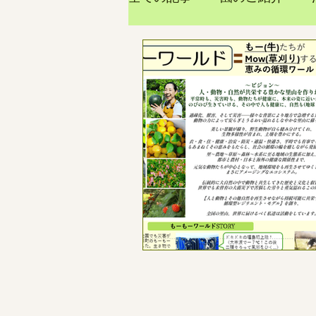
富岡モデル
大熊モデル
自然
自給自足生活
来園、見学、体験、スタデ
収支報告