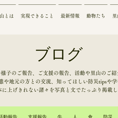
山とは
実現できること
最新情報
動物たち
里
ブログ
の様子のご報告、ご支援の報告、活動や里山のご紹
生態や地元の方との交流、知ってほしい防災tipsや
体に上げきれない諸々を写真と文でたっぷり掲載
活動報告
支援報告
牛
人
食
防災