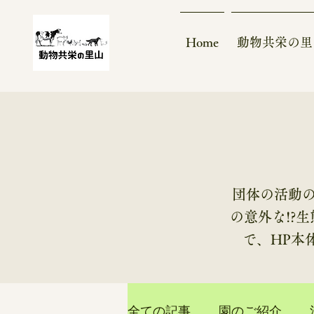
Home
動物共栄の里
​団体の活動
の意外な!?
で、HP本
全ての記事
園のご紹介