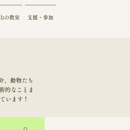
山の教室
支援・参加
介、動物たち
学術的なことま
しています！