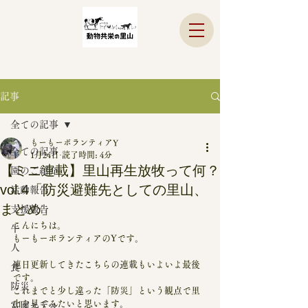
記事
全ての記事
もーもーボランティアY
全ての記事
1月24日
読了時間: 4分
【ミニ連載】里山再生放牧って何？
園のご紹介
vol.4「防災避難先としての里山、
活動報告
まとめ」
支援報告
こんにちは。
牛
もーもーボランティアのYです。
人
連日更新してきたこちらの連載もいよいよ最後
食
です。
防災
これまでと少し違った「防災」という観点で里
山を見てみたいと思います。
富岡モデル