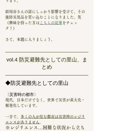
ります。
結局谷さんの話にしっかり影響を受けて、その
後防災用品を買い込むことになりました。笑
（興味を持った方は
こちらの記事
をチェッ
ク！）
さて、本題に入りましょう。
vol.4 防災避難先としての里山、ま
とめ
◆防災避難先としての里山
〈災害時の都市〉
現代、日本だけでなく、世界で災害が甚大化・
頻発化しています。
一方で、
多くの人が住む都市は災害時のレジリ
エンスがありません
。
※レジリエンス…困難な状況から立ち