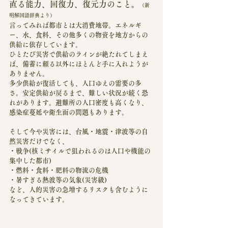
直る能力、回復力、復元力のこと。
（新
明解国語辞典より）
言ってみれば都市とは大消費地帯。エネルギ
ー、水、食料、その他多くの物資を地方からの
供給に依存しています。
ひとたび災害で供給のラインが絶たれてしまえ
ば、備蓄に頼る以外にほとんど手に入れようが
ありません。
多少供給が復活しても、人口ゆえの需要の多
さ。安定供給が戻るまで、難しい状況が続く恐
れがあります。避難所の人口密度も高くなり、
感染症蔓延や衛生面の問題もあります。
そして今や災害には、台風・地震・津波等の自
然災害だけでなく、
・戦争(核ミサイルで狙われるのは人口や機能の
集中した都市)
・燃料・食料・肥料の物流の危機
・暑すぎる熱波等の気象(災害級)
など、人的災害の急増するリスクも含むように
なってきています。