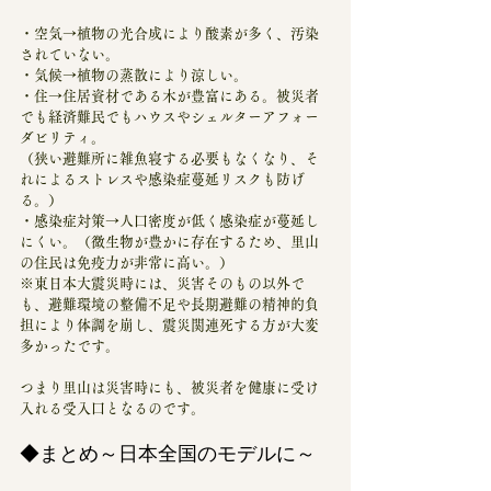
・空気→植物の光合成により酸素が多く、汚染
されていない。
・気候→植物の蒸散により涼しい。
・住→住居資材である木が豊富にある。被災者
でも経済難民でもハウスやシェルターアフォー
ダビリティ。
（狭い避難所に雑魚寝する必要もなくなり、そ
れによるストレスや感染症蔓延リスクも防げ
る。）
・感染症対策→人口密度が低く感染症が蔓延し
にくい。（微生物が豊かに存在するため、里山
の住民は免疫力が非常に高い。）
※東日本大震災時には、災害そのもの以外で
も、避難環境の整備不足や長期避難の精神的負
担により体調を崩し、震災関連死する方が大変
多かったです。
つまり里山は災害時にも、被災者を健康に受け
入れる受入口となるのです。
◆まとめ～日本全国のモデルに～