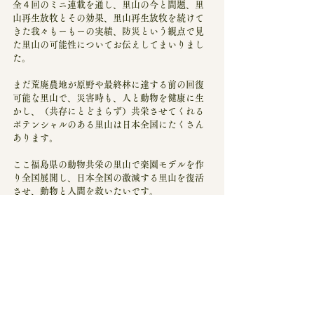
全４回のミニ連載を通し、里山の今と問題、里
山再生放牧とその効果、里山再生放牧を続けて
きた我々もーもーの実績、防災という観点で見
た里山の可能性についてお伝えしてまいりまし
た。
まだ荒廃農地が原野や最終林に達する前の回復
可能な里山で、災害時も、人と動物を健康に生
かし、（共存にとどまらず）共栄させてくれる
ポテンシャルのある里山は日本全国にたくさん
あります。
ここ福島県の動物共栄の里山で楽園モデルを作
り全国展開し、日本全国の激減する里山を復活
させ、動物と人間を救いたいです。