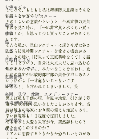
大熊モデル
ところで、もともと私は結構防災意識はそんな
に高くない方でした。
実績～ビフォーアフター～
どのくらいの意識かというと、台風直撃の天気
農地
予報を見た時に、「一応非常食と水くらい買っ
動物
ておくか」と思って少し買ったことがあるくら
いです。
鶏
そんな私が、里山レクチャーに続き今度は谷さ
自然
んから防災特別レクチャーを受ける機会があ
り、その時に「防災って正直興味なくて」と話
自給自足生活
すと「そういう、自分は大丈夫だと思い込む心
モバイルハウス
理があるんですよ」みたいなことを言われ、更
に私の自宅が比較的都市部の集合住宅にあると
更新情報
いう話から「一番危ないじゃないです
体験記
か！！！」と言われてしまいました。笑
来園、見学、体験、スタディーツアー
思えば私も子供の頃、台風や地震、引き続く停
学術/研究開発
電や断水で怖い思いをしたことがあります。当
時は地方の実家におり親の備えも知恵もあり、
ボランティア
幸い停電等も１日程度で復旧しました。
支援募集
でももっと大変な災害が今、突然訪れたら？
果たしてしのげるのか？
収支報告
リアルに想像するとなかなか恐ろしいものがあ