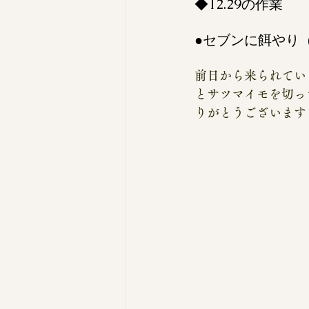
◆12.29の作業
●セブンに餌やり
前日から来られてい
とサツマイモを切っ
りがとうございます