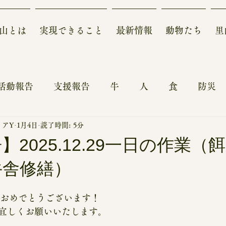
山とは
実現できること
最新情報
動物たち
里
活動報告
支援報告
牛
人
食
防災
ィアY
1月4日
読了時間: 5分
ォーアフター～
農地
動物
鶏
自然
2025.12.29一日の作業（
牛舎修繕）
報
体験記
来園、見学、体験、スタディーツア
ておめでとうございます！
収支報告
宜しくお願いいたします。