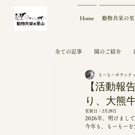
Home
動物共栄の里
全ての記事
園のご紹介
もーもーボランテ
大熊モデル
実績～ビフ
【活動報告】
り、大熊
モバイルハウス
更新情
更新日：
2月28日
2026年、明けまし
ボランティア
支援募集
今年も、もーもーを