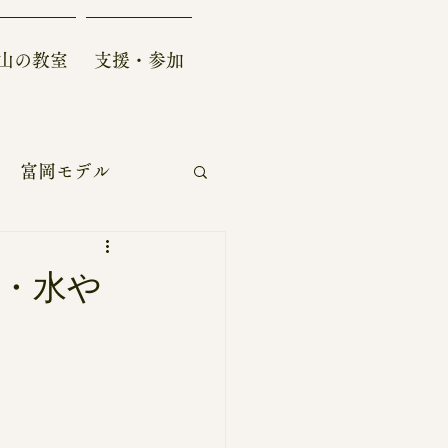
山の教室
支援・参加
富岡モデル
自給自足生活
餌・水や
ー
学術/研究開発