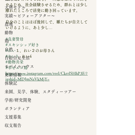
やるため、社会経験させるため、群れとは少し
大熊モデル
離れたところで活発に動き回っています。
実績～ビフォーアフター～
自分のことはほぼ後回しで、雛たちが自立して
農地
いけるように、あと少し…
動物
#良妻賢母
鶏
#スキンシップ好き
自然
#れい
１、れい２のお母さん
#れい3
、れい4
自給自足生活
#動物共栄
モバイルハウス
#幸せエコ鶏
https://www.instagram.com/reel/CkrrlSHhP3F/?
更新情報
igshid=MDJmNzVkMjY=
体験記
来園、見学、体験、スタディーツアー
学術/研究開発
ボランティア
支援募集
収支報告