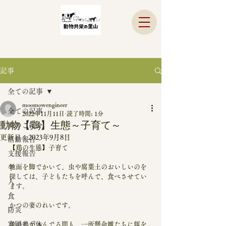
記事
全ての記事
moomowengineer
全ての記事
2022年11月11日
読了時間: 1分
動物【鶏】生態～子育て～
園のご紹介
更新日：
2023年9月8日
活動報告
【鶏の生態】子育て
支援報告
地面を脚でかいて、虫や腐葉土のおいしいのを
牛
探しては、子どもたちを呼んで、食べさせてい
人
ます。
食
かつの妻のれいです。
防災
富岡モデル
他の鶏が休んでる間も、一所懸命雛たちに餌を