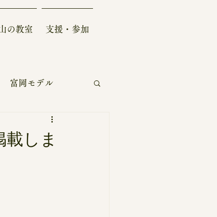
山の教室
支援・参加
富岡モデル
自給自足生活
掲載しま
ー
学術/研究開発