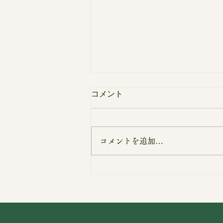
コメント
コメントを追加…
【HP更新情報】「ボランテ
ィア」ページを更新しまし
た！