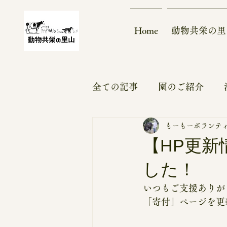
Home
動物共栄の里
全ての記事
園のご紹介
もーもーボランテ
大熊モデル
実績～ビフ
【HP更
した！
モバイルハウス
更新情
いつもご支援ありが
「寄付」ページを更
ボランティア
支援募集