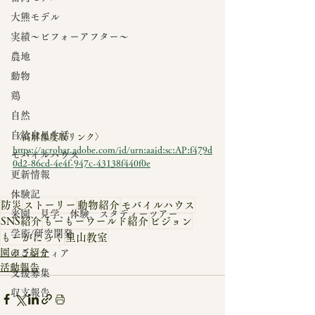
大熊モデル
実績～ビフォーアフター～
農地
動物
鶏
自然
自給自足生活
〈高解像度版リンク〉
https://acrobat.adobe.com/id/urn:aaid:sc:AP:f479d
モバイルハウス
0d2-86cd-4e4f-947c-43138f440f0e
更新情報
体験記
防災
ストーリー
動物紹介
モバイルハウス
来園、見学、体験、スタディーツアー
SNS紹介
もーもーワールド紹介
ビジョン
学術/研究開発
もーがにっく
里山教室
園のご紹介
ボランティア
活動報告
支援募集
収支報告