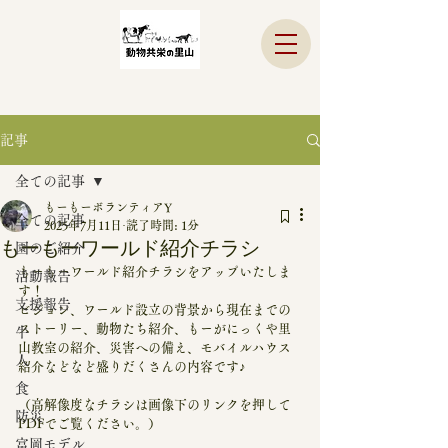
記事
全ての記事
もーもーボランティアY
全ての記事
2025年7月11日
読了時間: 1分
もーもーワールド紹介チラシ
園のご紹介
もーもーワールド紹介チラシをアップいたしま
活動報告
す！
支援報告
ビジョン、ワールド設立の背景から現在までの
ストーリー、動物たち紹介、もーがにっくや里
牛
山教室の紹介、災害への備え、モバイルハウス
人
紹介などなど盛りだくさんの内容です♪
食
（高解像度なチラシは画像下のリンクを押して
防災
PDFでご覧ください。）
富岡モデル