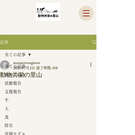
記事
全ての記事
moomowengineer
全ての記事
2023年7月2日
読了時間: 0分
動物共栄の里山
園のご紹介
活動報告
支援報告
牛
人
食
防災
富岡モデル