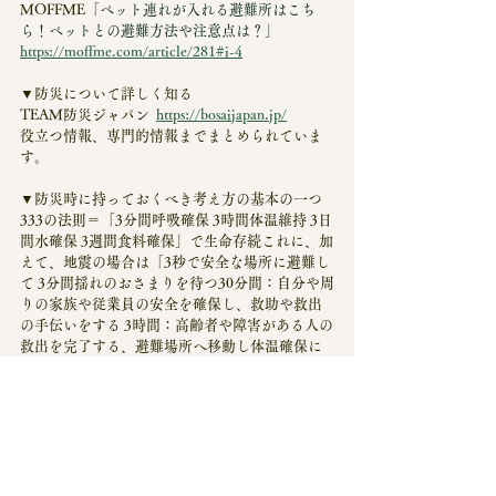
MOFFME
「
ペット連れが入れる避難所はこち
ら！ペットとの避難方法や注意点は？」
https://moffme.com/article/281#i-4
▼防災について詳しく知る
TEAM防災ジャパン  
https://bosaijapan.jp/
役立つ情報、専門的情報までまとめられていま
す。
▼防災時に持っておくべき考え方の基本の一つ
333の法則＝「3分間呼吸確保 3時間体温維持 3日
間水確保 3週間食料確保」で生命存続これに、加
えて、地震の場合は「3秒で安全な場所に避難し
て 3分間揺れのおさまりを待つ30分間：自分や周
りの家族や従業員の安全を確保し、救助や救出
の手伝いをする 3時間：高齢者や障害がある人の
救出を完了する、避難場所へ移動し体温確保に
努める 3日間：非常食や水の確保をする、全員の
安否確認をする」
「最初の3時間：避難所の環境を整え、食料や
水、体温を保持できる毛布などを用意し、緊急
医療が必要な人には初期処置を実施 最初の3日
間：情報の提供、心理的サポート、生活資源の
配布」