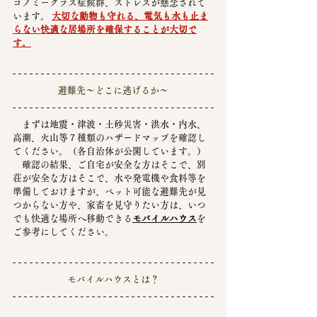
コノミークラス症候群、ストレスが懸念されて
います。 
大切な動物も守れる、電気も水も止ま
らない快適な居場所を確保することが大切で
す。
避難先～どこに逃げるか～
　まずは地震・津波・土砂災害・洪水・内水、
高潮、火山等７種類のハザードマップを
確認し
てください。（各自治体が公開しています。）
　確認の結果、ご自宅が安全な方はそこで、別
荘が安全な方はそこで、水や発電機や食料等を
準備しておけますが、ペット可能な避難先が見
つからない方や、家畜を見守りたい方は、いつ
でも快適な場所へ移動できる
モバイルハウス
を
ご参考にしてください。
モバイルハウスとは？