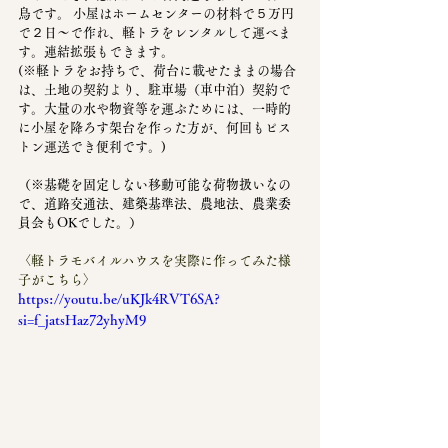
鳥です。 小屋はホームセンターの材料で５万円
で２日～で作れ、軽トラをレンタルして運べま
す。連結拡張もできます。
(※軽トラをお持ちで、荷台に載せたままの場合
は、土地の契約より、駐車場（車中泊）契約で
す。大量の水や物資等を運ぶためには、一時的
に小屋を降ろす架台を作った方が、何回もピス
トン運送でき便利です。)
（※基礎を固定しない移動可能な荷物扱いなの
で、道路交通法、建築基準法、農地法、農業委
員会もOKでした。）
〈軽トラモバイルハウスを実際に作ってみた様
子がこちら〉
https://youtu.be/uKJk4RVT6SA?
si=f_jatsHaz72yhyM9