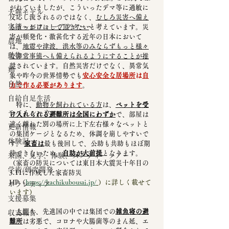
がれていましたが、こういったデマ等に過敏に
大熊モデル
反応し流されるのではなく、
むしろ災害へ備え
実績～ビフォーアフター～
るきっかけにして頂きたい
と考えています。災
害が頻発化・激甚化する近年の日本において
農地
は、
地震や津波、洪水等のみならずもっと様々
動物
な非常事態へも備えられるようにすることが推
奨
されています。自然災害だけでなく、異常気
鶏
象や昨今の世界情勢でも
安心安全な居場所
は
自
自然
力で作る必要があります
。
自給自足生活
　特に、
動物を飼われている方
は、
ペットを受
モバイルハウス
け入れられる避難所は全国にわずか
で、部屋は
遠く離れた別の場所に上下左右様々なペットと
更新情報
の集団ケージとなるため、体調を崩しやすいで
体験記
す。 
家畜は
最も後回しで、公助も共助もほぼ期
待できないため、
自助が大前提
となります。
来園、見学、体験、スタディーツアー
（家畜の防災については東日本大震災十年目の
学術/研究開発
3.11に作成した家畜防災
HP（
https://kachikubousai.jp/
）に詳しく載せて
ボランティア
います）
支援募集
人間
も、先進国の中では集団での
雑魚寝の避
収支報告
難所
は劣悪で、コロナや大腸菌等のまん延、エ