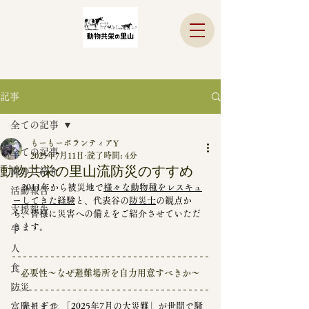
記事
全ての記事
もーもーボランティアY
全ての記事
2025年7月11日
読了時間: 4分
動物共栄の里山流防災のすすめ
園のご紹介
　2011年から被災地で
様々な動物種をレスキュ
活動報告
ーしてきた経験
と、代表谷の
防災士
の観点か
支援報告
ら、皆様に災害への備えをご紹介させていただ
きます。
牛
人
食
必要性～なぜ避難場所を自力用意すべきか～
防災
富岡モデル
　先日まで、｢2025年7月の大災難」が世間で騒