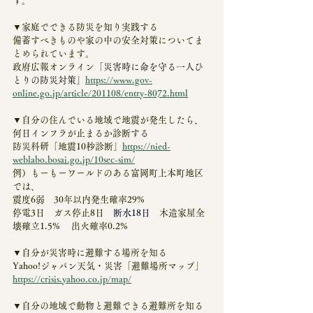
す。
▼家庭でできる防災を知り実践する
備蓄すべきものや家の中の安全対策についてま
とめられています。
政府広報オンライン「
災害時に命を守る一人ひ
とりの防災対策」
https://www.gov-
online.go.jp/article/201108/entry-8072.html
▼自分の住んでいる地域で地震が発生したら、
何日インフラが止まるか診断する
防災科研「地震10秒診断」
https://nied-
weblabo.bosai.go.jp/10sec-sim/
例）もーもーワールドのある富岡町上本町地区
では、
震度6弱　30年以内発生確率29%
停電3日　ガス停止8日　
断水18日　
木造家屋全
壊確立1.5%　 出火確率0.2%
▼自分が災害時に避難する場所を知る
Yahoo!ジャパン天気・災害「避難場所マップ」
https://crisis.yahoo.co.jp/map/
▼自分の地域で動物と避難できる避難所を知る