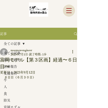
記事
全ての記事
moomowengineer
全ての記事
2023年7月1日
読了時間: 1分
富岡モデル【第３区画】経過〜６日
園のご紹介
目〜
活動報告
更新日：
2023年9月12日
支援報告
６日目（６月３０日）
牛
人
食
防災
富岡モデル