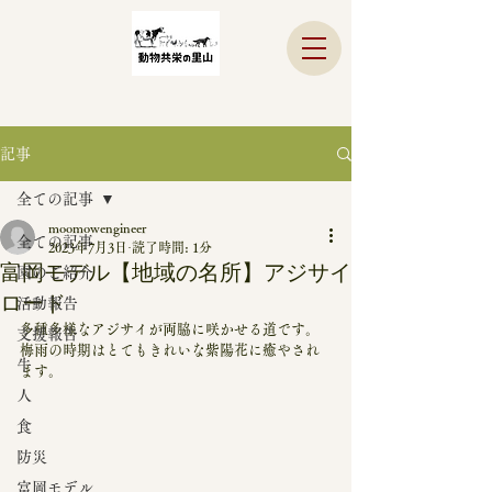
記事
全ての記事
moomowengineer
全ての記事
2023年7月3日
読了時間: 1分
富岡モデル【地域の名所】アジサイ
園のご紹介
ロード
活動報告
多種多様なアジサイが両脇に咲かせる道です。
支援報告
梅雨の時期はとてもきれいな紫陽花に癒やされ
牛
ます。
人
食
防災
富岡モデル