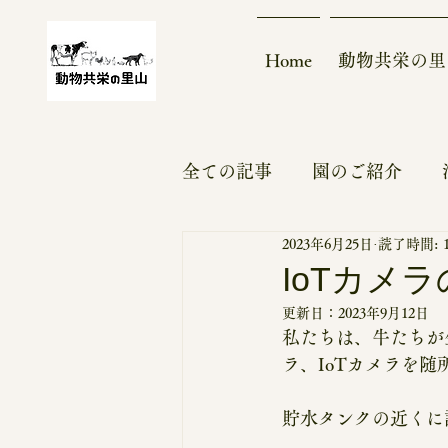
Home
動物共栄の里
全ての記事
園のご紹介
2023年6月25日
読了時間: 
大熊モデル
実績～ビフ
IoTカメ
更新日：
2023年9月12日
モバイルハウス
更新情
私たちは、牛たちが
ラ、IoTカメラを
ボランティア
支援募集
貯水タンクの近くに