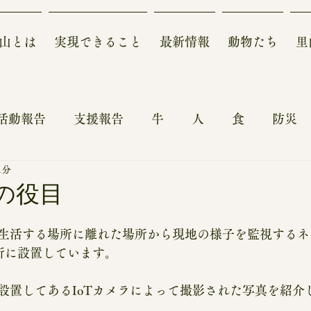
山とは
実現できること
最新情報
動物たち
里
活動報告
支援報告
牛
人
食
防災
1分
ォーアフター～
農地
動物
鶏
自然
ラの役目
報
体験記
来園、見学、体験、スタディーツア
生活する場所に離れた場所から現地の様子を監視するネ
随所に設置しています。
収支報告
設置してあるIoTカメラによって撮影された写真を紹介