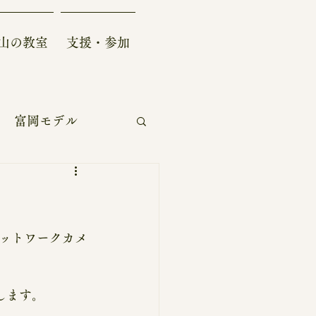
山の教室
支援・参加
富岡モデル
自給自足生活
ー
学術/研究開発
ットワークカメ
します。