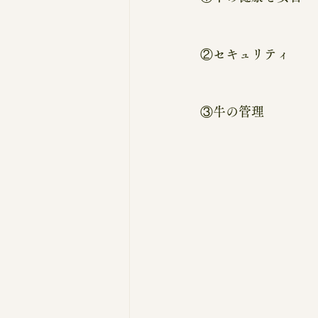
②セキュリティ
③牛の管理