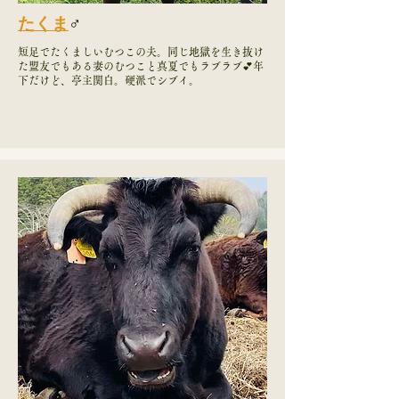
たくま
♂
短足でたくましいむつこの夫。同じ地獄を生き抜け
た盟友でもある妻のむつこと真夏でもラブラブ💕年
下だけど、亭主関白。硬派でシブイ。