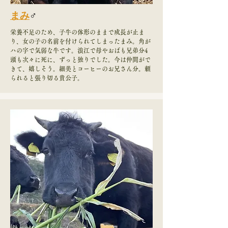
まみ
♂
栄養不足のため、子牛の体形のままで成長が止ま
り、女の子の名前を付けられてしまったまみ。角が
ハの字で気弱な牛です。浪江で母やおばも兄弟分4
頭も次々に死に、ずっと独りでした。今は仲間がで
きて、嬉しそう。細美とコーヒーのお兄さん分。頼
られると張り切る貴公子。