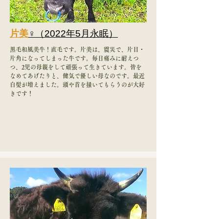
片美
♀（2022年5月永眠）
黒毛和風美牛！直毛です。片美は、震災で、片目・
片角になってしまった牛です。毎日痛みに耐えつ
つ、2児の母親をして頑張って生きています。皆を
なめてあげたりと、健気で優しい母なのです。最近
白髪が増えました。頭や首を掻いてもらうのが大好
きです！