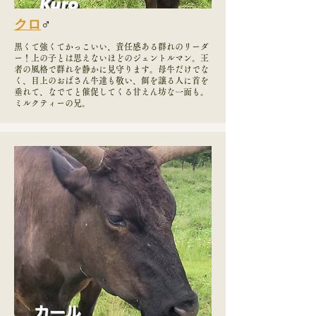
クロ
♂
黒くて強くてかっこいい、責任感ある群れのリーダ
ー！上の子とは思えないほどのジェントルマン。王
者の風格で群れを静かに見守ります。母牛だけでな
く、目上のおばさん牛達も敬い、餌を譲る人に首を
垂れて、なでてと催促してくる甘えん坊な一面も。
ミルクティーの兄。