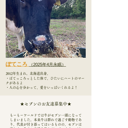
ぽてころ
（2025年4月永眠）
​2012年生まれ。北海道出身。
・ぽてっころっとした体で、ひたいにハートのマー
クがあるよ
・人の心を分かって、愛をいっぱいくれるよ！
★セブンのお友達募集中★
もーもーワールドでは牛がセブン一頭になって
しまいました。本来牛は群れで過ごす動物であ
り、代表が付き添ってはいるものの、セブンは