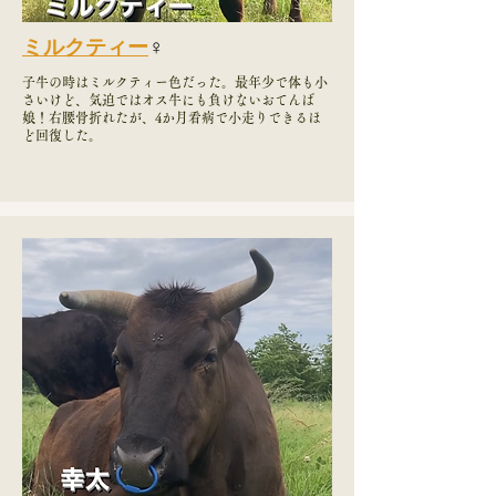
ミルクティー
♀
子牛の時はミルクティー色だった。最年少で体も小
さいけど、気迫ではオス牛にも負けないおてんば
娘！右腰骨折れたが、4か月看病で小走りできるほ
ど回復した。