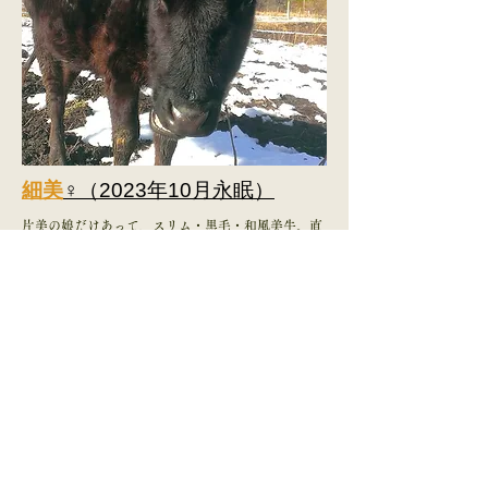
細美
♀（2023年10月永眠）
片美の娘だけあって、スリム・黒毛・和風美牛。直
毛！くノ一の身のこなしで、ロールにも飛び乗れる
お転婆娘です！母（片美）の弟への授乳を見て、自
分も挑戦するが、もうお姉ちゃんだから、と拒否さ
れて寂しそう。でも代わりにちゃんとなめてもらっ
てますよ〜。