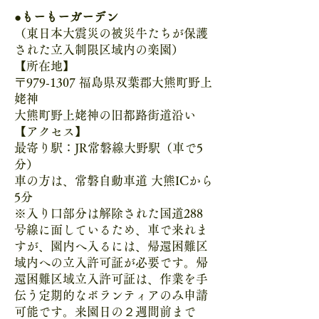
●もーもーガーデン
（東日本大震災の被災牛たちが保護
された立入制限区域内の楽園）
【所在地】
〒979-1307 福島県双葉郡大熊町野上
姥神
大熊町野上姥神の旧都路街道沿い
【アクセス】
最寄り駅：JR常磐線大野駅（車で5
分）
車の方は、常磐自動車道 大熊ICから
5分
※入り口部分は解除された国道288
号線に面しているため、車で来れま
すが、園内へ入るには、帰還困難区
域内への立入許可証が必要です。帰
還困難区域立入許可証は、作業を手
伝う定期的なボランティアのみ申請
可能です。来園日の２週間前まで