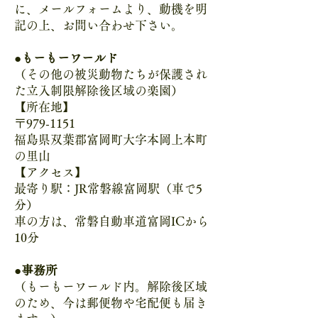
に、メールフォームより、動機を明
記の上、お問い合わせ下さい。
●もーもーワールド
（その他の被災動物たちが保護され
た立入制限解除後区域の楽園）
【所在地】
〒979-1151
福島県双葉郡富岡町大字本岡上本町
の里山
【アクセス】
最寄り駅：JR常磐線富岡駅（車で5
分）
車の方は、常磐自動車道富岡ICから
10分
●
事務所
（もーもーワールド内。解除後区域
のため、今は郵便物や宅配便も届き