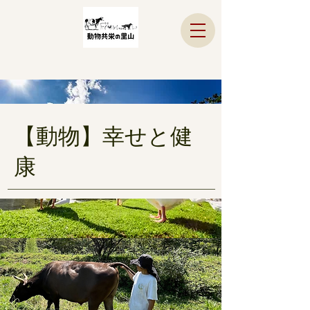
【動物】幸せと健
康