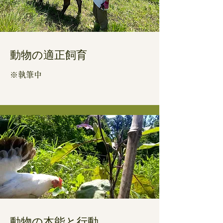
動物の​適正飼育
​※執筆中
動物​の本能と行動