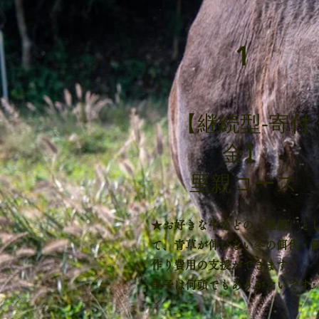
1
【継続型-寄付
金】
里親コース
★お好きな牛などの「里親」と
て、青草が伸びない冬の餌代・
作り費用の支援ができます！
​里子は何頭でもありがたいです♪