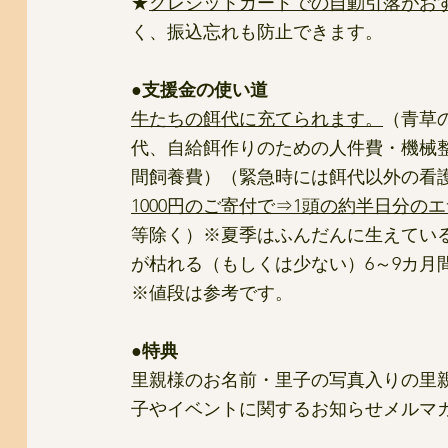
★
クレジットカードでの自動引落がお
く、振込忘れも防止できます。
●支援金の使い道
牛たちの餌代に充てられます。
（青草
代、自給餌作りのための人件費・機械
間飼養費）（緊急時には餌代以外の看
1000円のご寄付で⇒1頭の約半日分のエ
等除く）※夏季はふんだんに生えてい
が枯れる（もしくは少ない）6～9カ月
※値段は参考です。
​●特典
里親様のお名前・里子の写真入りの里親
子やイベントに関するお知らせメルマ