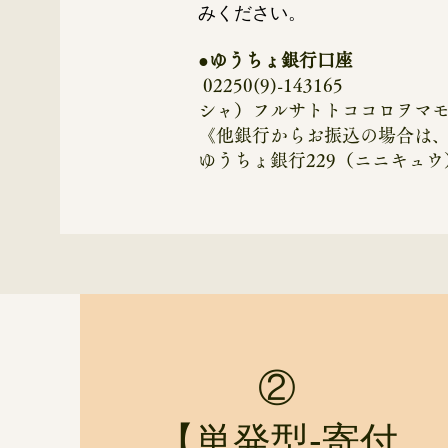
みください。
​●ゆうちょ銀行口座
02250(9)-143165
シャ）フルサトトココロヲマ
《他銀行からお振込の場合は
ゆうちょ銀行229（ニニキュウ）
②
​【単発型-寄付