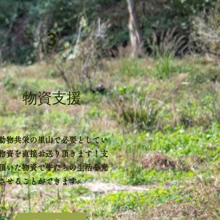
3
​物資支援
動物共栄の里山で必要としてい
物資を直接
お送り頂きます！支
頂いた物資で牛たちの生活を充
させることができます♪