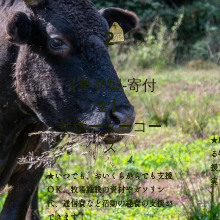
2
​【単発型-寄付
金】
サポーターコー
★
ス
る
し
援
餌
★いつでも、おいくらからでも支援
実
ＯＫ。
牧場施設の資材やガソリン
代、通信費など活動の経費の支援が
できます！