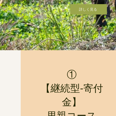
詳しく見る
①
​【継続型-寄付
金】
里親コース