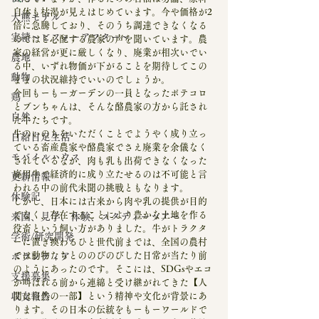
自体も枯渇が見えはじめています。今や価格が2
大熊モデル
倍に急騰しており、そのうち調達できなくなる
実績～ビフォーアフター～
のではと心配する農家の声を聞いています。農
家の経営が更に厳しくなり、廃業が相次いでい
農地
る中、いずれ物価が下がることを期待してこの
動物
ままの状況維持でいいのでしょうか。
今回もーもーガーデンの一員となったポテコロ
鶏
とブンちゃんは、そんな酪農家の方から託され
自然
た牛たちです。
牛のいのちをいただくことでようやく成り立っ
自給自足生活
ている畜産農家や酪農家でさえ廃業を余儀なく
モバイルハウス
されているなか、肉も乳も出荷できなくなった
廃用牛で経済的に成り立たせるのは不可能と言
更新情報
われる中の前代未聞の挑戦ともなります。
体験記
しかし、日本には古来から肉や乳の提供が目的
でなく、存在することにより豊かな土地を作る
来園、見学、体験、スタディーツアー
役畜という飼い方がありました。牛がトラクタ
学術/研究開発
ーに置き換わるひと世代前までは、全国の農村
では動物たちとののびのびした日常が当たり前
ボランティア
のようにあったのです。そこには、SDGsやエコ
支援募集
が叫ばれる前から連綿と受け継がれてきた【人
収支報告
間は自然の一部】という精神や文化が背景にあ
ります。その日本の伝統をもーもーワールドで