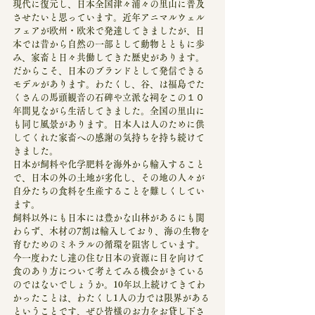
現代に復元し、日本全国津々浦々の里山に普及
させたいと思っています。近年アニマルウェル
フェアが欧州・欧米で発達してきましたが、日
本では昔から自然の一部として動物とともに歩
み、家畜と日々共働してきた歴史があります。
だからこそ、日本のブランドとして発信できる
モデルがあります。わたくし、谷、は福島でた
くさんの馬頭観音の石碑や立派な祠をこの１０
年間見ながら生活してきました。全国の里山に
も同じ風景があります。日本人は人のために供
してくれた家畜への感謝の気持ちを持ち続けて
きました。
日本が飼料や化学肥料を海外から輸入すること
で、日本の外の土地が劣化し、その地の人々が
自分たちの食料を生産することを難しくしてい
ます。
飼料以外にも日本には豊かな山林があるにも関
わらず、木材の7割は輸入しており、海の生物を
育むためのミネラルの循環を阻害しています。
今一度わたし達の住む日本の資源に目を向けて
食のあり方について考えてみる機会がきている
のではないでしょうか。10年以上続けてきてわ
かったことは、わたくし1人の力では限界がある
ということです、ぜひ皆様のお力をお貸し下さ