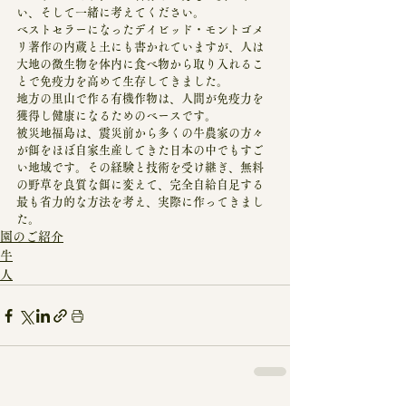
い、そして一緒に考えてください。
ベストセラーになったデイビッド・モントゴメ
リ著作の内蔵と土にも書かれていますが、人は
大地の微生物を体内に食べ物から取り入れるこ
とで免疫力を高めて生存してきました。
地方の里山で作る有機作物は、人間が免疫力を
獲得し健康になるためのベースです。
被災地福島は、震災前から多くの牛農家の方々
が餌をほぼ自家生産してきた日本の中でもすご
い地域です。その経験と技術を受け継ぎ、無料
の野草を良質な餌に変えて、完全自給自足する
最も省力的な方法を考え、実際に作ってきまし
た。
園のご紹介
牛
人