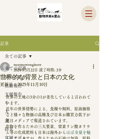
記事
全ての記事
moomowengineer
全ての記事
2024年3月22日
読了時間: 3分
世界的な背景と日本の文化
園のご紹介
更新日：
2025年11月10日
活動報告
支援報告
世界の土地の3分の1が劣化していると言われて
牛
います。
近年の世界情勢による、食糧や飼料、原油価格
人
など様々な物価の高騰及び日本お購買力低下が
食
連日メディアで報道されています。
作物を作るための三大要素、窒素リン酸カリウ
防災
ム等の化成肥料も日本は海外から
ほぼ 全量を輸
富岡モデル
入
していますが、作るための石油は勿論、原料