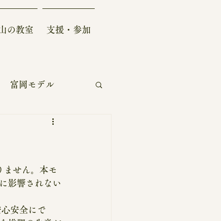
山の教室
支援・参加
富岡モデル
自給自足生活
ー
学術/研究開発
りません。本モ
に影響されない
安心安全にで