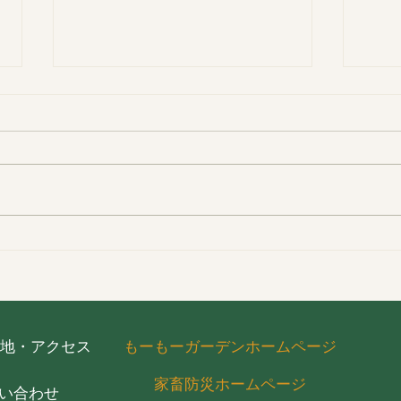
もーもーワールド紹介チラシ
【収
つい
地・アクセス
もーもーガーデンホームページ
家畜防災ホームページ
い合わせ