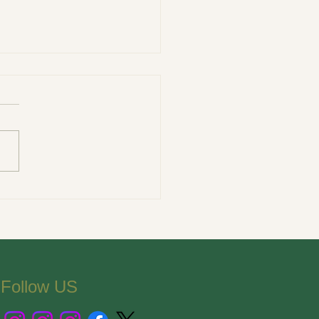
支報告】六子看護基金に
て※8/1時点
Follow US