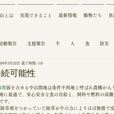
山とは
実現できること
最新情報
動物たち
里
活動報告
支援報告
牛
人
食
防災
024年3月22日
読了時間: 1分
ォーアフター～
農地
動物
鶏
自然
持続可能性
報
体験記
来園、見学、体験、スタディーツア
4割
弱を占める中山間地は条件不利地と呼ばれ農機が入
地に最適で、安心安全な食の自給と、飼料や燃料の高騰
です。
収支報告
や除草剤をつかっていた除草が牛の力によりほぼ無償で