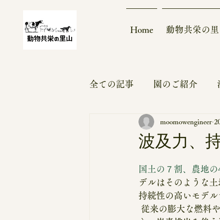
Home
動物共栄の里
全ての記事
園のご紹介
moomowengineer
2
大熊モデル
実績～ビフ
波及力、
モバイルハウス
更新情
国土の７割、農地の
デルはそのような土
持続性の高いモデル
ボランティア
支援募集
 従来の膨大な燃料