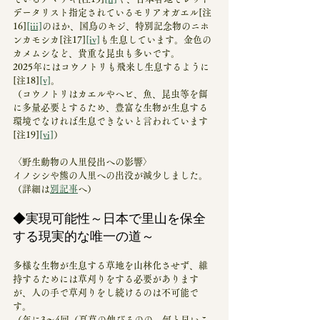
データリスト指定されているモリアオガエル[注
16]
[iii]
のほか、国鳥のキジ、特別記念物のニホ
ンカモシカ[注17]
[iv]
も生息しています。金色の
カメムシなど、貴重な昆虫も多いです。
2025年にはコウノトリも飛来し生息するように
[注18]
[v]
。
（コウノトリはカエルやヘビ、魚、昆虫等を餌
に多量必要とするため、豊富な生物が生息する
環境でなければ生息できないと言われています
[注19]
[vi]
）
〈野生動物の人里侵出への影響〉
イノシシや熊の人里への出没が減少しました。
（詳細は
別記事
へ）
◆実現可能性～日本で里山を保全
する現実的な唯一の道～
多様な生物が生息する草地を山林化させず、維
持するためには草刈りをする必要があります
が、人の手で草刈りをし続けるのは不可能で
す。
（年に3～4回（夏草の伸びるのの、何と早いこ