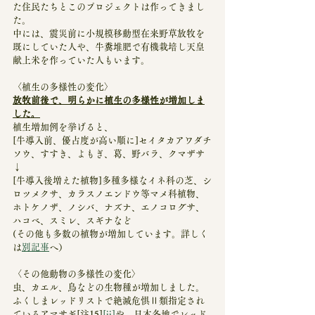
た住民たちとこのプロジェクトは作ってきまし
た。
中には、震災前に小規模移動型在来野草放牧を
既にしていた人や、牛糞堆肥で有機栽培し天皇
献上米を作っていた人もいます。
〈植生の多様性の変化〉
放牧前後で、明らかに植生の多様性が増加しま
した。
植生増加例を挙げると、
[牛導入前、優占度が高い順に]セイタカアワダチ
ソウ、すすき、よもぎ、葛、野バラ、クマザサ
↓
[牛導入後増えた植物]多種多様なイネ科の芝、シ
ロツメクサ、カラスノエンドウ等マメ科植物、
ホトケノザ、ノシバ、ナズナ、エノコログサ、
ハコベ、スミレ、スギナなど
(その他も多数の植物が増加しています。詳しく
は
別記事
へ）
〈その他動物の多様性の変化〉
虫、カエル、鳥などの生物種が増加しました。
ふくしまレッドリストで絶滅危惧Ⅱ類指定され
ているアマサギ[注15]
[ii]
や、日本各地でレッド