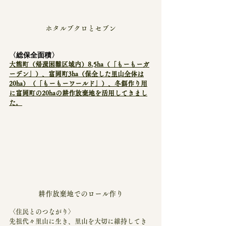
ホタルブクロとセブン
〈総保全面積〉
大熊町（帰還困難区域内）8.5ha（「もーもーガ
ーデン」）、富岡町3ha（保全した里山全体は
20ha）（「もーもーワールド」）、冬餌作り用
に富岡町の20haの耕作放棄地を活用してきまし
た。
耕作放棄地でのロール作り
〈住民とのつながり〉
先祖代々里山に生き、里山を大切に維持してき