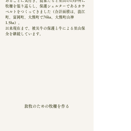
あることに気付き、農家たちと里山の13か所に
牧柵を張り巡らし、保護シェルターであるカウ
ベルトをつくってきました（合計面積は、浪江
町、富岡町、大熊町で76ha、大熊町山神
1.5ha）。
以来現在まで、被災牛の保護と牛による里山保
全を継続しています。
放牧のための牧柵を作る