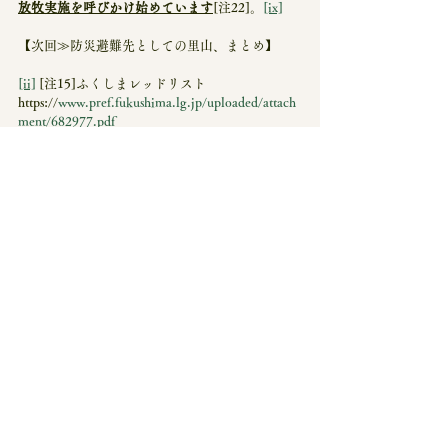
放牧実施を呼びかけ始めています
[注22]。
[ix]
【次回≫防災避難先としての里山、まとめ】
[ii]
 [注15]ふくしまレッドリスト
https://
www.pref.fukushima.lg.jp/uploaded/attach
ment/682977.pdf
[iii]
 [注16]両生類保全研究資料室
http://
kaerutanteidan.jp/index.php/database/2014-
03-27-17-42-12/23-treefrog/46-rachoar
[iv]
 [注17]農林水産・食品産業技術振興協会
https://
www.jataff.or.jp/monument/2.html
[v]
 [注18]福島民報社
https://
www.minpo.jp/news/moredetail/20250524
124549
[vi]
 [注19]わたらせ自然ミュージアム
https://
www.watarase-
museum.net/common/pdf/kounotori_about2.pdf
[viii]
[注21]横浜国道事務所
https://
www.ktr.mlit.go.jp/yokohama/tokaido/02_
tokaido/04_qa/index4/answer1.htm
[ix]
 [注22]農林水産省
https://
www.maff.go.jp/j/nousin/soumu/yosan/atta
ch/pdf/index-549.pdf