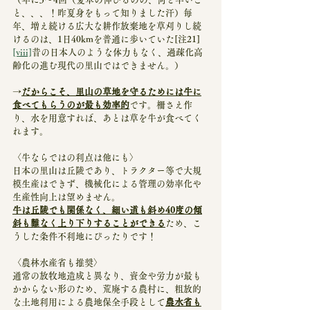
と、、、！昨夏身をもって知りました汗）毎
年、増え続ける広大な耕作放棄地を草刈りし続
けるのは、1日40kmを普通に歩いていた[注21]
[viii]
昔の日本人のような体力もなく、過疎化高
齢化の進む現代の里山ではできません。）
→
だからこそ、里山の草地を守るためには牛に
食べてもらうのが最も効率的
です。柵さえ作
り、水を用意すれば、あとは草を牛が食べてく
れます。
〈牛ならではの利点は他にも〉
日本の里山は丘陵であり、トラクター等で大規
模生産はできず、機械化による管理の効率化や
生産性向上は望めません。
牛は丘陵でも関係なく、細い道も斜め40度の傾
斜も難なく上り下りすることができる
ため、こ
うした条件不利地にぴったりです！
〈農林水産省も推奨〉
通常の放牧地造成と異なり、資金や労力が最も
かからない形のため、荒廃する農村に、粗放的
な土地利用による農地保全手段として
農水省も