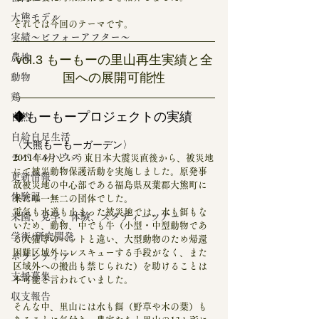
大熊モデル
それでは今回のテーマです。
実績～ビフォーアフター～
農地
vol.3 もーもーの里山再生実績と全
国への展開可能性
動物
鶏
◆もーもープロジェクトの実績
自然
自給自足生活
〈大熊もーもーガーデン〉
モバイルハウス
2011年4月という東日本大震災直後から、被災地
にて被災動物保護活動を実施しました。原発事
更新情報
故被災地の中心部である福島県双葉郡大熊町に
体験記
来た唯一無二の団体でした。
電気も水道も止まった被災地では、水も餌もな
来園、見学、体験、スタディーツアー
いため、動物、中でも牛（小型・中型動物であ
学術/研究開発
る犬猫等のペットと違い、大型動物のため帰還
困難区域外にレスキューする手段がなく、また
ボランティア
区域外への搬出も禁じられた）を助けることは
支援募集
不可能と言われていました。
収支報告
そんな中、里山には水も餌（野草や木の葉）も