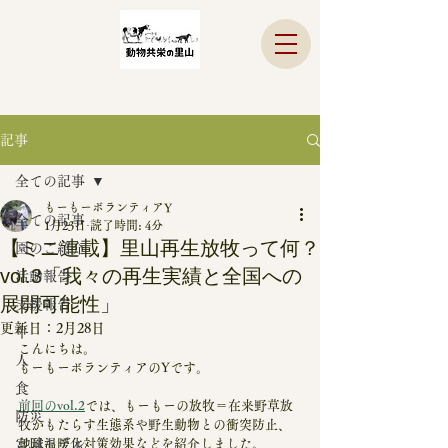
記事
全ての記事
もーもーボランティアY
全ての記事
1月23日
読了時間: 4分
【ミニ連載】里山再生放牧って何？
園のご紹介
vol.3「我々の再生実績と全国への
活動報告
展開可能性」
支援報告
更新日：
2月28日
牛
こんにちは。
人
もーもーボランティアのYです。
食
前回のvol.2
では、もーもーの放牧＝在来野草放
防災
牧がもたらす生態系や野生動物との衝突防止、
富岡モデル
地球温暖化対策効果などを紹介しました。