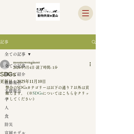
記事
全ての記事
moomowengineer
全ての記事
2024年5月4日
読了時間: 1分
SDGs
園のご紹介
更新日：
2025年11月10日
活動報告
弊会のSDGsカテゴリーは以下の通り７以外は貢
支援報告
献します。（※
SDGs
についてはこちらをクリッ
クしてください）
牛
人
食
防災
富岡モデル