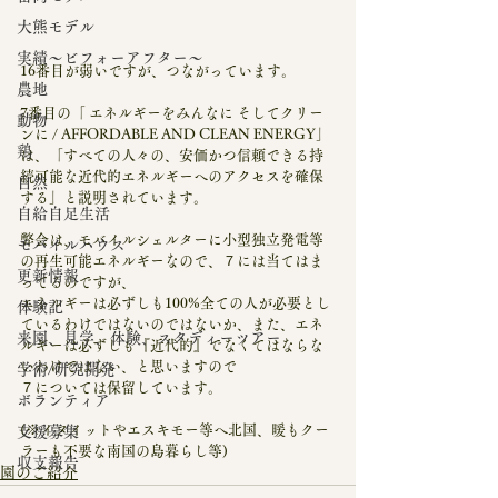
大熊モデル
実績～ビフォーアフター～
16番目が弱いですが、つながっています。
農地
7番目の「 エネルギーをみんなに そしてクリー
動物
ンに / AFFORDABLE AND CLEAN ENERGY」
鶏
は、「すべての人々の、安価かつ信頼できる持
続可能な近代的エネルギーへのアクセスを確保
自然
する」と説明されています。
自給自足生活
弊会は、モバイルシェルターに小型独立発電等
モバイルハウス
の再生可能エネルギーなので、７には当てはま
更新情報
ってるのですが、
エネルギーは必ずしも100%全ての人が必要とし
体験記
ているわけではないのではないか、また、エネ
来園、見学、体験、スタディーツアー
ルギーは必ずしも『近代的』でなくてはならな
いわけではない、と思いますので
学術/研究開発
７については保留しています。
ボランティア
(※イヌイットやエスキモー等へ北国、暖もクー
支援募集
ラーも不要な南国の島暮らし等)
収支報告
園のご紹介