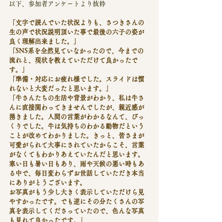
以下、参加者アンケートより抜粋
「文字で読んでいた状況よりも、さつきさんの
生の声で状況説明頂いた事で最後の六子の姿が
良く理解出来ました。」
「SNS系を全然見ていなかったので、今までの
流れと、現状を教えていただけて良かったで
す。」
「準備・対応にお疲れ様でした。スライドは慣
れないと大変だったと思います。」
「牛さんたちの生活や背景がわかり、私は牛さ
んに直接関わってきませんでしたが、親近感が
湧きました。人間の言葉がわかるなんて、びっ
くりでした。牛は気持ちのわかる動物だという
ことが改めてわかりました。きっと、皆さまが
可愛がられて大事にされていたからこそ、言葉
がなくてもわかりあえていたんだと思います。
寒い日も暑い日もあり、雨や天候の悪い時もあ
る中で、毎日変わらずお世話していただき本当
にありがとうございます。
お写真がもう少し大きく表示していただけら見
やすかったです。でも逆にその分たくさんの写
真を表示してくださっていたので、色んな写真
も見れて良かったです。」