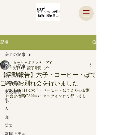
記事
全ての記事
もーもーボランティアY
全ての記事
5月11日
読了時間: 3分
【活動報告】六子・コーヒー・ぽて
園のご紹介
ころのお別れ会を行いました
活動報告
5/2(土)3(日)に六子・コーヒー・ぽてころのお別
支援報告
れ会を楢葉CANvas・オンラインにて行いまし
牛
た。
人
食
防災
富岡モデル