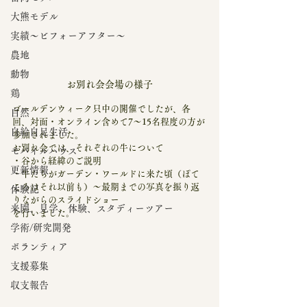
大熊モデル
実績～ビフォーアフター～
農地
動物
お別れ会会場の様子
鶏
ゴールデンウィーク只中の開催でしたが、各
自然
回、対面・オンライン含めて7～15名程度の方が
自給自足生活
参加されました。
お別れ会では、それぞれの牛について
モバイルハウス
・谷から経緯のご説明
更新情報
・牛たちがガーデン・ワールドに来た頃（ぽて
ころはそれ以前も）～最期までの写真を振り返
体験記
りながらのスライドショー
来園、見学、体験、スタディーツアー
を行いました。
学術/研究開発
ボランティア
支援募集
収支報告