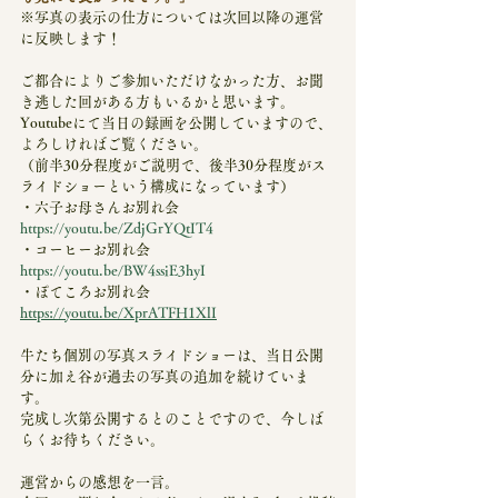
※写真の表示の仕方については次回以降の運営
に反映します！
ご都合によりご参加いただけなかった方、お聞
き逃した回がある方もいるかと思います。
Youtubeにて当日の録画を公開していますので、
よろしければご覧ください。
（前半30分程度がご説明で、後半30分程度がス
ライドショーという構成になっています）
・六子お母さんお別れ会
https://youtu.be/ZdjGrYQtIT4
・コーヒーお別れ会
https://youtu.be/BW4ssiE3hyI
・ぽてころお別れ会
https://youtu.be/XprATFH1XlI
牛たち個別の写真スライドショーは、当日公開
分に加え谷が過去の写真の追加を続けていま
す。
完成し次第公開するとのことですので、今しば
らくお待ちください。
運営からの感想を一言。