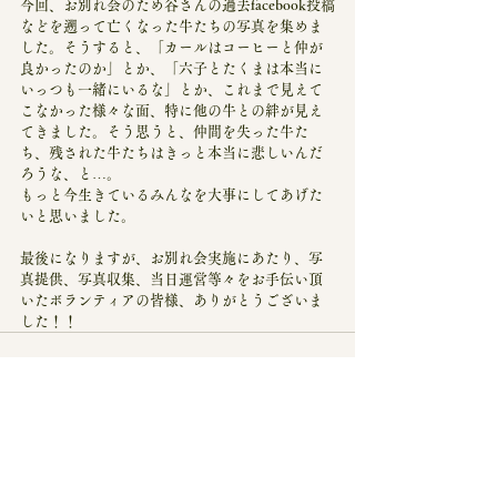
今回、お別れ会のため谷さんの過去facebook投稿
などを遡って亡くなった牛たちの写真を集めま
した。そうすると、「カールはコーヒーと仲が
良かったのか」とか、「六子とたくまは本当に
いっつも一緒にいるな」とか、これまで見えて
こなかった様々な面、特に他の牛との絆が見え
てきました。そう思うと、仲間を失った牛た
ち、残された牛たちはきっと本当に悲しいんだ
ろうな、と…。
もっと今生きているみんなを大事にしてあげた
いと思いました。
最後になりますが、お別れ会実施にあたり、写
真提供、写真収集、当日運営等々をお手伝い頂
いたボランティアの皆様、ありがとうございま
した！！
すべて表示