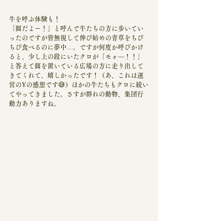
牛を呼ぶ体験も！
「餌だよー！」と呼んで牛たちの方に歩いてい
ったのですが皆無視して伸び始めの青草をちび
ちび食べるのに夢中…。ですが何度か呼びかけ
ると、少し上の段にいたクロが「モォ―！！」
と答えて餌を置いている広場の方に走り出して
きてくれて、嬉しかったです！（あ、これは運
営のYの感想です😅）ほかの牛たちもクロに続い
てやってきました。さすが群れの動物、集団行
動力ありますね。