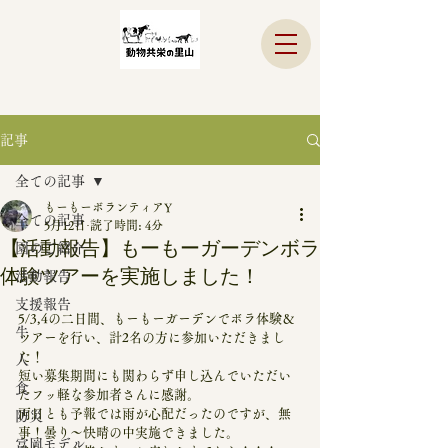
記事
全ての記事
もーもーボランティアY
全ての記事
5月12日
読了時間: 4分
【活動報告】もーもーガーデンボラ
園のご紹介
体験ツアーを実施しました！
活動報告
支援報告
5/3,4の二日間、もーもーガーデンでボラ体験＆
牛
ツアーを行い、計2名の方に参加いただきまし
た！
人
短い募集期間にも関わらず申し込んでいただい
食
たフッ軽な参加者さんに感謝。
両日とも予報では雨が心配だったのですが、無
防災
事！曇り～快晴の中実施できました。
富岡モデル