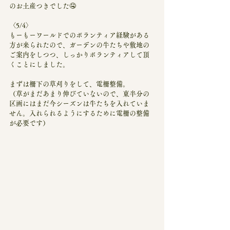
のお土産つきでした🤤
〈5/4〉
もーもーワールドでのボランティア経験がある
方が来られたので、ガーデンの牛たちや敷地の
ご案内をしつつ、しっかりボランティアして頂
くことにしました。
まずは柵下の草刈りをして、電柵整備。
（草がまだあまり伸びていないので、東半分の
区画にはまだ今シーズンは牛たちを入れていま
せん。入れられるようにするために電柵の整備
が必要です）