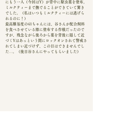
にもう一人（今回はY）が背中に駆虫薬を塗布。
ミルクティーまで撫でることができていて驚き
でした。（私はいつもミルクティーには逃げら
れるのに！）
最高難易度の41ちゃんには、谷さんが配合飼料
を食べさせている隙に塗布する作戦だったので
すが、残念ながら後ろから薬を背後に隠して近
づくYはあっという間にロックオンされて警戒さ
れてしまい近づけず、この日はできませんでし
た…。（後日谷さんにやってもらいました）
クロと会話中？