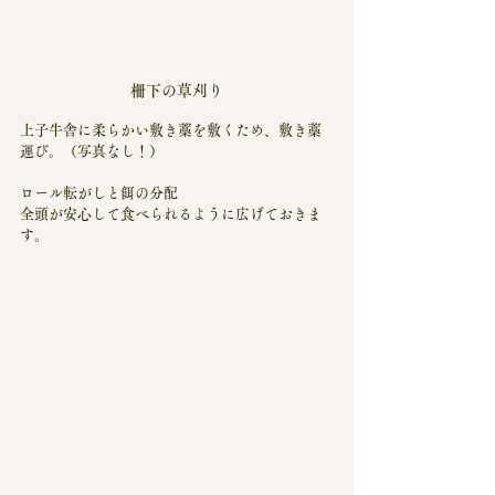
柵下の草刈り
上子牛舎に柔らかい敷き藁を敷くため、敷き藁
運び。（写真なし！）
ロール転がしと餌の分配
全頭が安心して食べられるように広げておきま
す。