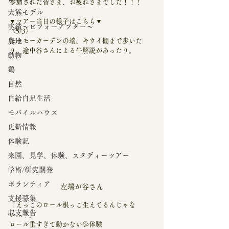
参加された皆さま、お疲れさまでした！！！
大熊モデル
▼ツアー当日の様子はこちら▼
実績～ビフォーアフター～
〈5/3〉
農地
モーモーガーデンの端、キウイ棚まで歩いた
り、途中谷さんによる牛解説があったり。
動物
鶏
自然
自給自足生活
モバイルハウス
更新情報
体験記
来園、見学、体験、スタディーツアー
学術/研究開発
ボランティア
左端が谷さん
支援募集
「えっこのロール根っこ生えてるんじゃな
収支報告
い…？」
ロール重すぎて動かない💦体験